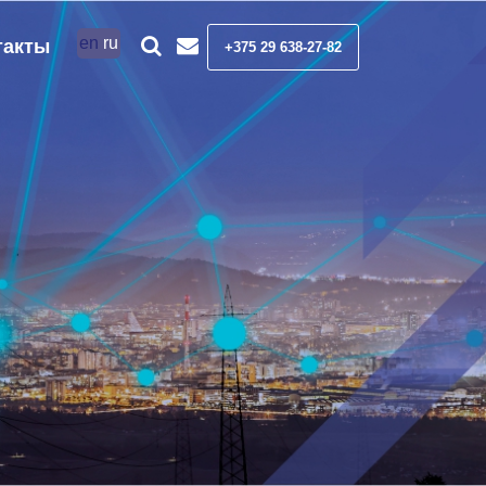
en
ru
такты
+375 29 638-27-82